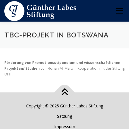
Zum
Inhalt
Menü
springen
VORSTELLUNG
PROJEKTE
BIOGRAFIE
TBC-PROJEKT IN BOTSWANA
VORSTAND
KONTAKT
Förderung von
Promotionsstipendium und wissenschaftlichen
Projekten/ Studien
von Florian M. Marx in Kooperation mit der Stiftung
OHH.
Copyright © 2025 Günther Labes Stiftung
Satzung
Impressum